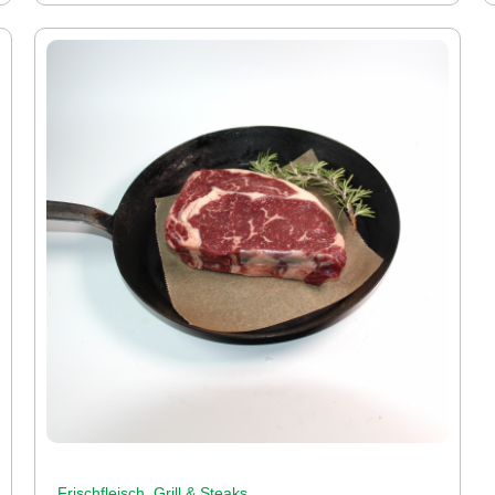
,
Frischfleisch
Grill & Steaks