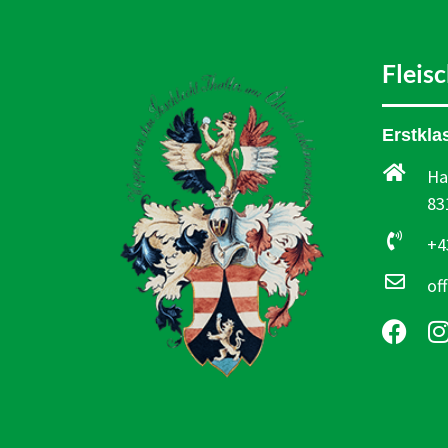
Fleis
Erstkla
Ha
83
+4
of