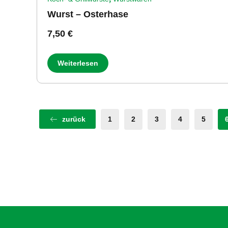
Wurst – Osterhase
7,50
€
Weiterlesen
zurück
1
2
3
4
5