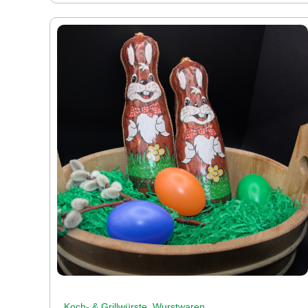
,
Koch- & Grillwürste
Wurstwaren