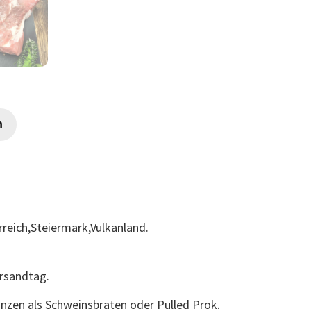
n
rreich,Steiermark,Vulkanland.
ersandtag.
nzen als Schweinsbraten oder Pulled Prok.