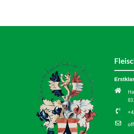
Fleis
Erstkla
Ha
83
+4
of