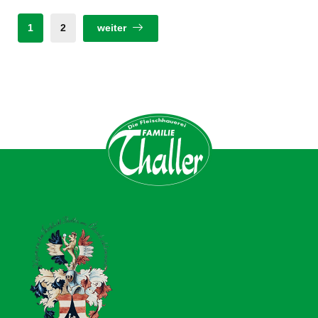
1
2
weiter