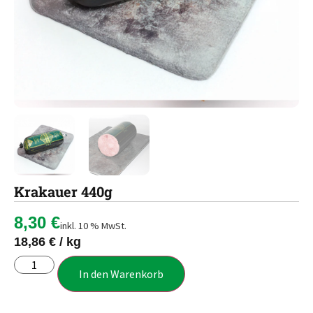
Krakauer 440g
8,30
€
inkl. 10 % MwSt.
18,86
€
/
kg
In den Warenkorb