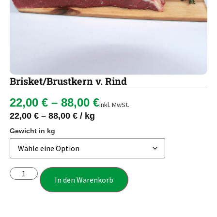
Brisket/Brustkern v. Rind
22,00
€
–
88,00
€
inkl. MwSt.
22,00
€
–
88,00
€
/
kg
Gewicht in kg
In den Warenkorb